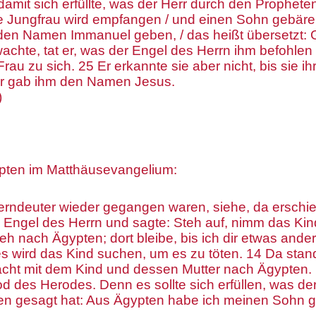
amit sich erfüllte, was der Herr durch den Prophete
e Jungfrau wird empfangen / und einen Sohn gebären
en Namen Immanuel geben, / das heißt übersetzt: G
wachte, tat er, was der Engel des Herrn ihm befohlen 
rau zu sich. 25 Er erkannte sie aber nicht, bis sie i
er gab ihm den Namen Jesus.
)
ypten im Matthäusevangelium:
terndeuter wieder gegangen waren, siehe, da erschi
 Engel des Herrn und sagte: Steh auf, nimm das Kin
ieh nach Ägypten; dort bleibe, bis ich dir etwas ande
 wird das Kind suchen, um es zu töten. 14 Da stan
Nacht mit dem Kind und dessen Mutter nach Ägypten. 
od des Herodes. Denn es sollte sich erfüllen, was de
n gesagt hat: Aus Ägypten habe ich meinen Sohn g