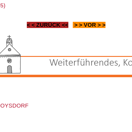
15)
< <
ZURÜCK
<<
> >
VOR
> >
POYSDORF