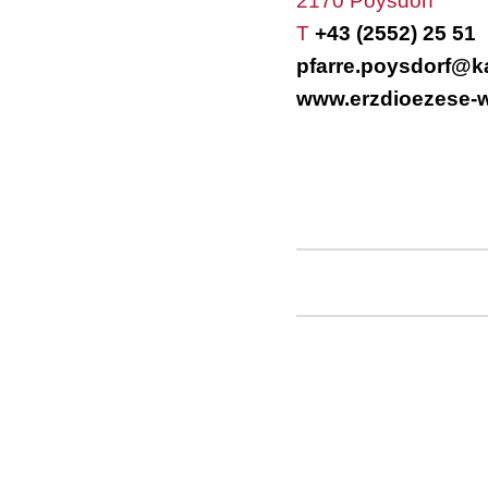
2170 Poysdorf
T
+43 (2552) 25 51
pfarre.poysdorf@ka
www.erzdioezese-w