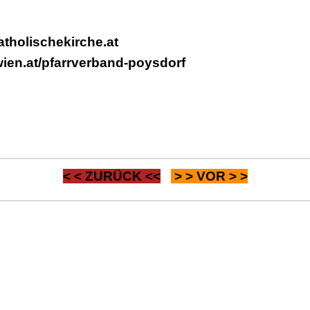
tholischekirche.at
ien.at/pfarrverband-poysdorf
< <
ZURÜCK
<<
> >
VOR
> >