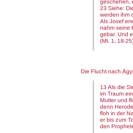
geschehen, d
23 Siehe: Di
werden ihm d
Als Josef er
nahm seine F
gebar. Und 
(Mt. 1, 18-25
Die Flucht nach Äg
13 Als die S
im Traum ein
Mutter und fl
denn Herodes
floh in der 
er bis zum T
den Prophete