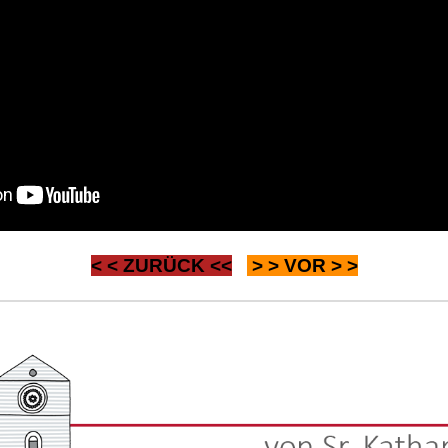
< <
ZURÜCK
<<
> >
VOR
> >