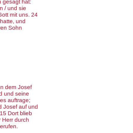
n gesagt hat:
 / und sie
ott mit uns. 24
hatte, und
hren Sohn
en dem Josef
d und seine
res auftrage;
d Josef auf und
15 Dort blieb
r Herr durch
erufen.