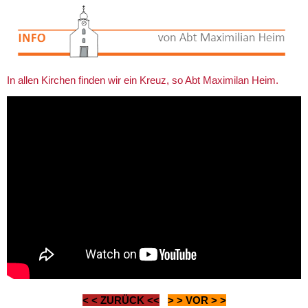
In allen Kirchen finden wir ein Kreuz, so Abt Maximilan Heim.
< <
ZURÜCK
<<
> >
VOR
> >