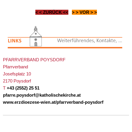
< <
ZURÜCK
<<
> >
VOR
> >
PFARRVERBAND POYSDORF
Pfarrverband
Josefsplatz 10
2170 Poysdorf
T
+43 (2552) 25 51
pfarre.poysdorf@katholischekirche.at
www.erzdioezese-wien.at/pfarrverband-poysdorf