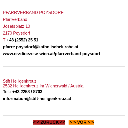
PFARRVERBAND POYSDORF
Pfarrverband
Josefsplatz 10
2170 Poysdorf
T
+43 (2552) 25 51
pfarre.poysdorf@katholischekirche.at
www.erzdioezese-wien.at/pfarrverband-poysdorf
Stift Heiligenkreuz
2532 Heiligenkreuz im Wienerwald / Austria
Tel.: +43 2258 / 8703
information@stift-heiligenkreuz.at
< <
ZURÜCK
<<
> >
VOR
> >