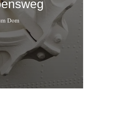
bensweg
um Dom