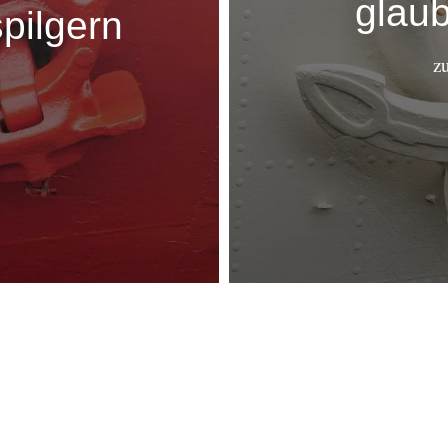
glau
pilgern
z