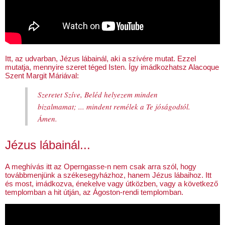
Itt, az udvarban, Jézus lábainál, aki a szívére mutat. Ezzel
mutatja, mennyire szeret téged Isten. Így imádkozhatsz Alacoque
Szent Margit Máriával:
Szeretet Szíve, Beléd helyezem minden
bizalmamat; ... mindent remélek a Te jóságodtól.
Ámen.
Jézus lábainál...
A meghívás itt az Operngasse-n nem csak arra szól, hogy
továbbmenjünk a székesegyházhoz, hanem Jézus lábaihoz. Itt
és most, imádkozva, énekelve vagy útközben, vagy a következő
templomban a hit útján, az Ágoston-rendi templomban.