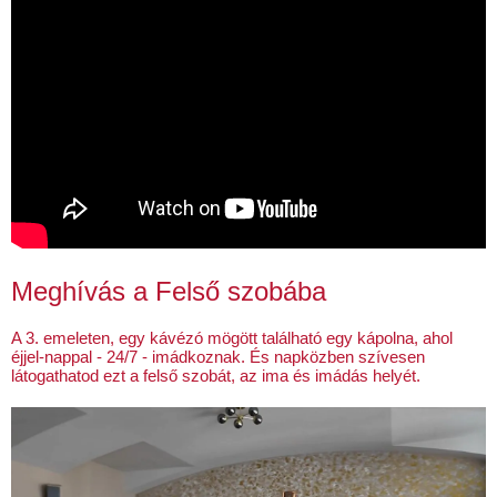
Meghívás a Felső szobába
A 3. emeleten, egy kávézó mögött található egy kápolna, ahol
éjjel-nappal - 24/7 - imádkoznak. És napközben szívesen
látogathatod ezt a felső szobát, az ima és imádás helyét.