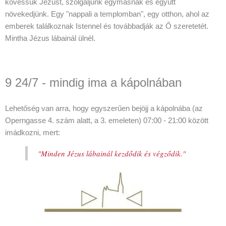
kövessük Jézust, szolgáljunk egymásnak és együtt
növekedjünk. Egy "nappali a templomban", egy otthon, ahol az
emberek találkoznak Istennel és továbbadják az Ő szeretetét.
Mintha Jézus lábainál ülnél.
9 24/7 - mindig ima a kápolnában
Lehetőség van arra, hogy egyszerűen bejöjj a kápolnába (az
Operngasse 4. szám alatt, a 3. emeleten) 07:00 - 21:00 között
imádkozni, mert:
"Minden Jézus lábainál kezdődik és végződik."