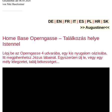
Geschrieben am 06.05.2024
von Niki Haselsteiner
DE
|
EN
|
FR
|
IT
|
ES
|
PL
|
HR
|
SK
>> Augustiner<<
Home Base Operngasse – Találkozás helye
Istennel
Lépj be az Operngasse 4 udvarába, egy kis nyugalom oázisába.
Itt megpihenhetsz Jézus lábainál. Egyszerűen ülj le, végy egy
mély lélegzetet, találj békességet...