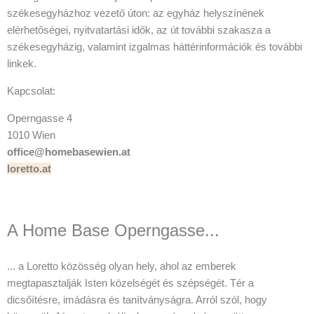
székesegyházhoz vezető úton: az egyház helyszínének
elérhetőségei, nyitvatartási idők, az út további szakasza a
székesegyházig, valamint izgalmas háttérinformációk és további
linkek.
Kapcsolat:
Operngasse 4
1010 Wien
office@homebasewien.at
loretto.at
A Home Base Operngasse...
... a Loretto közösség olyan hely, ahol az emberek
megtapasztalják Isten közelségét és szépségét. Tér a
dicsőítésre, imádásra és tanítványságra. Arról szól, hogy