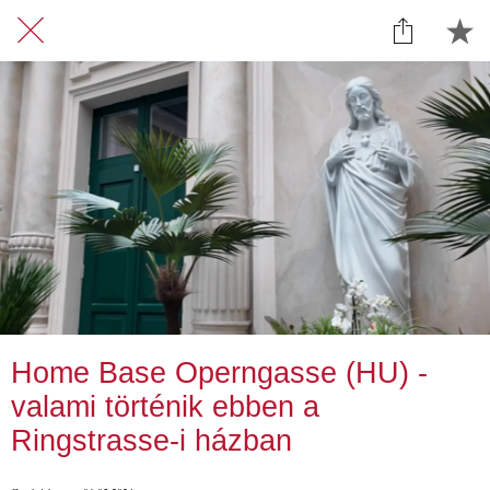
Home Base Operngasse (HU) -
valami történik ebben a
Ringstrasse-i házban