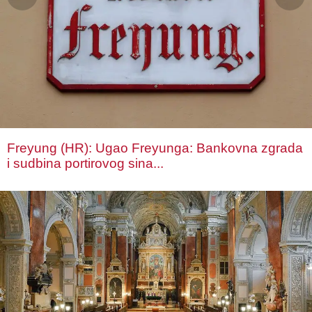
Freyung (HR): Ugao Freyunga: Bankovna zgrada
i sudbina portirovog sina...