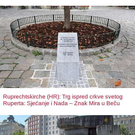
Ruprechtskirche (HR): Trg ispred crkve svetog
Ruperta: Sjećanje i Nada – Znak Mira u Beču