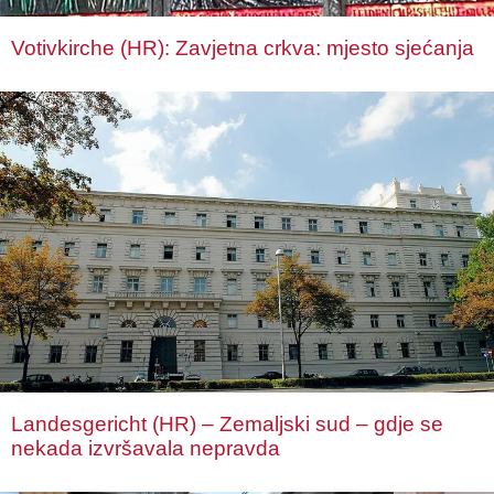
Votivkirche (HR): Zavjetna crkva: mjesto sjećanja
Landesgericht (HR) – Zemaljski sud – gdje se
nekada izvršavala nepravda