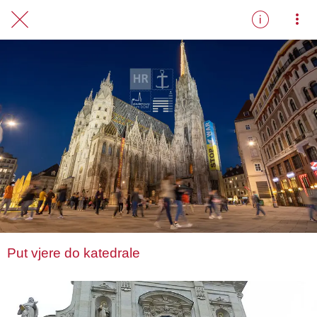
HR
Put vjere do katedrale