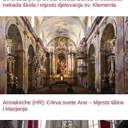
nekada škola i mjesto djelovanja sv. Klementa
Annakirche (HR): Crkva svete Ane – Mjesto tišine
i klanjanja