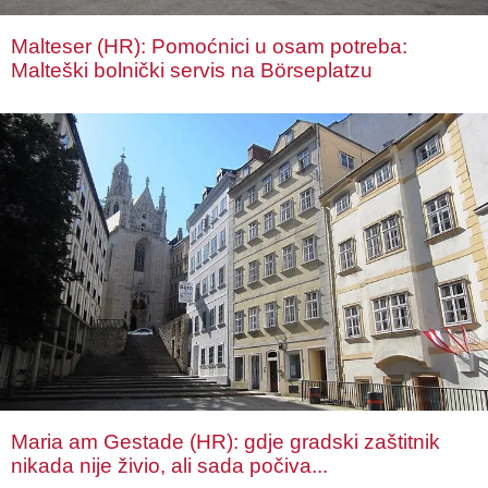
Malteser (HR): Pomoćnici u osam potreba:
Malteški bolnički servis na Börseplatzu
Maria am Gestade (HR): gdje gradski zaštitnik
nikada nije živio, ali sada počiva...