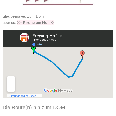
glauben
s
weg
zum Dom
über die
>> Kirche am Hof >>
Die Route(n) hin zum DOM: