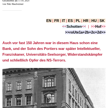
Geschrieben am 17.01.2025
von Niki Haselsteiner
EN
|
FR
|
IT
|
ES
|
PL
|
HR
|
HU
|
SK
<<
Schotten
<<
|
>>
Hof
>>
>>roUte1a+2b+2c+2d>>
Auch vor fast 150 Jahren war in diesem Haus schon eine
Bank, und der Sohn des Portiers war später Intellektueller,
Franziskaner, Universitäts-Seelsorger, Widerstandskämpfer
und schließlich Opfer des NS-Terrors.