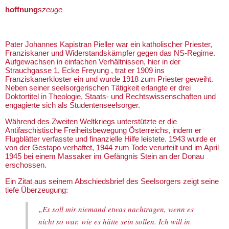
hoffnung
s
zeuge
Pater Johannes Kapistran Pieller war ein katholischer Priester,
Franziskaner und Widerstandskämpfer gegen das NS-Regime.
Aufgewachsen in einfachen Verhältnissen, hier in der
Strauchgasse 1, Ecke Freyung , trat er 1909 ins
Franziskanerkloster ein und wurde 1918 zum Priester geweiht.
Neben seiner seelsorgerischen Tätigkeit erlangte er drei
Doktortitel in Theologie, Staats- und Rechtswissenschaften und
engagierte sich als Studentenseelsorger.
Während des Zweiten Weltkriegs unterstützte er die
Antifaschistische Freiheitsbewegung Österreichs, indem er
Flugblätter verfasste und finanzielle Hilfe leistete. 1943 wurde er
von der Gestapo verhaftet, 1944 zum Tode verurteilt und im April
1945 bei einem Massaker im Gefängnis Stein an der Donau
erschossen.
Ein Zitat aus seinem Abschiedsbrief des Seelsorgers zeigt seine
tiefe Überzeugung:
„Es soll mir niemand etwas nachtragen, wenn es
nicht so war, wie es hätte sein sollen. Ich will in