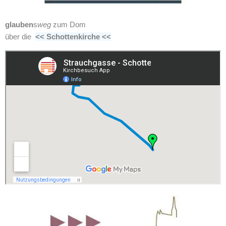
glauben
s
weg
zum Dom
über die
<< Schottenkirche <<