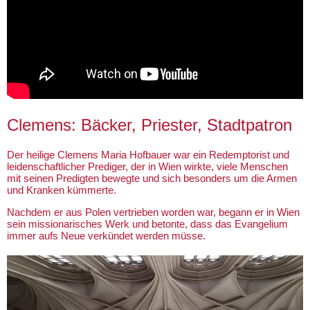
Clemens: Bäcker, Priester, Stadtpatron
Der heilige Clemens Maria Hofbauer war ein Redemptorist und
leidenschaftlicher Prediger, der in Wien wirkte, viele Menschen
mit seinen Predigten bewegte und sich besonders um die Armen
und Kranken kümmerte.
Nachdem er aus Polen vertrieben worden war, begann er in Wien
sein missionarisches Werk und betonte, dass das Evangelium
immer aufs Neue verkündet werden müsse.