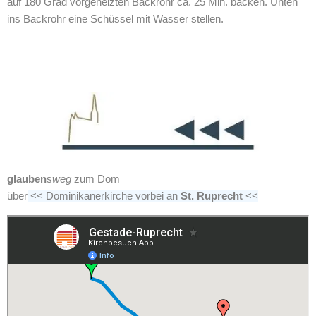
auf 180 Grad vorgeheizten Backrohr ca. 25 Min. backen. Unten
ins Backrohr eine Schüssel mit Wasser stellen.
glauben
s
weg
zum Dom
über
<< Dominikanerkirche vorbei an
St. Ruprecht
<<