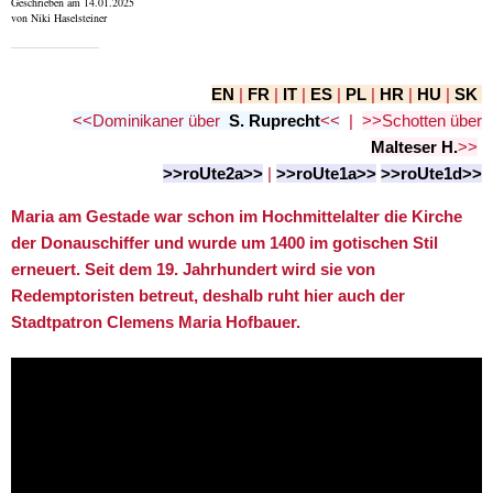
Geschrieben am 14.01.2025
von Niki Haselsteiner
EN
|
FR
|
IT
|
ES
|
PL
|
HR
|
HU
|
SK
<<
Dominikaner
über
S. Ruprecht
<<
|
>>Schotten über
Malteser H.
>>
>>roUte2a>>
|
>>roUte1a>>
>>roUte1d>>
Maria am Gestade war schon im Hochmittelalter die Kirche
der Donauschiffer und wurde um 1400 im gotischen Stil
erneuert. Seit dem 19. Jahrhundert wird sie von
Redemptoristen betreut, deshalb ruht hier auch der
Stadtpatron Clemens Maria Hofbauer.