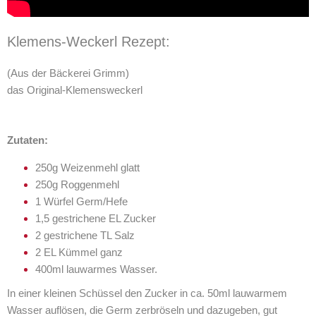
Klemens-Weckerl Rezept:
(Aus der Bäckerei Grimm)
das Original-Klemensweckerl
Zutaten:
250g Weizenmehl glatt
250g Roggenmehl
1 Würfel Germ/Hefe
1,5 gestrichene EL Zucker
2 gestrichene TL Salz
2 EL Kümmel ganz
400ml lauwarmes Wasser.
In einer kleinen Schüssel den Zucker in ca. 50ml lauwarmem
Wasser auflösen, die Germ zerbröseln und dazugeben, gut