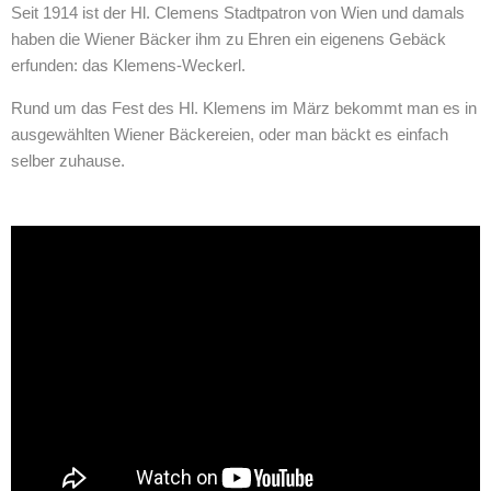
Seit 1914 ist der Hl. Clemens Stadtpatron von Wien und damals
haben die Wiener Bäcker ihm zu Ehren ein eigenens Gebäck
erfunden: das Klemens-Weckerl.
Rund um das Fest des Hl. Klemens im März bekommt man es in
ausgewählten Wiener Bäckereien, oder man bäckt es einfach
selber zuhause.