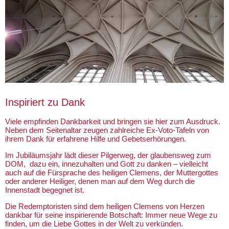
Inspiriert zu Dank
Viele empfinden Dankbarkeit und bringen sie hier zum Ausdruck.
Neben dem Seitenaltar zeugen zahlreiche Ex-Voto-Tafeln von
ihrem Dank für erfahrene Hilfe und Gebetserhörungen.
Im Jubiläumsjahr lädt dieser Pilgerweg, der glaubensweg zum
DOM, dazu ein, innezuhalten und Gott zu danken – vielleicht
auch auf die Fürsprache des heiligen Clemens, der Muttergottes
oder anderer Heiliger, denen man auf dem Weg durch die
Innenstadt begegnet ist.
Die Redemptoristen sind dem heiligen Clemens von Herzen
dankbar für seine inspirierende Botschaft: Immer neue Wege zu
finden, um die Liebe Gottes in der Welt zu verkünden.