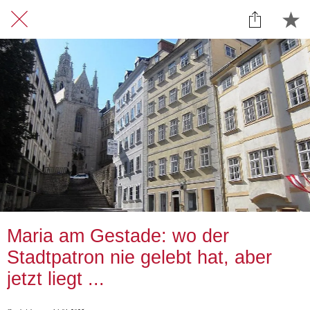
Maria am Gestade: wo der
Stadtpatron nie gelebt hat, aber
jetzt liegt ...