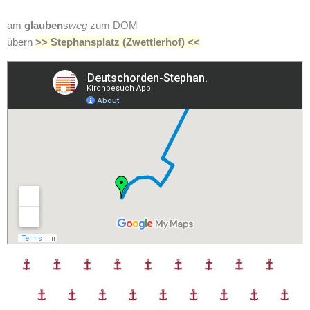
am
glauben
s
weg
zum DOM
übern
>> Stephansplatz (Zwettlerhof) <<