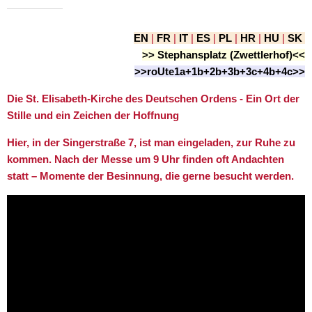
EN
|
FR
|
IT
|
ES
|
PL
|
HR
|
HU
|
SK
>> Stephansplatz (Zwettlerhof)<<
>>roUte1a+1b+2b+3b+3c+4b+4c>>
Die St. Elisabeth-Kirche des Deutschen Ordens - Ein Ort der
Stille und ein Zeichen der Hoffnung
Hier, in der Singerstraße 7, ist man eingeladen, zur Ruhe zu
kommen. Nach der Messe um 9 Uhr finden oft Andachten
statt – Momente der Besinnung, die gerne besucht werden.