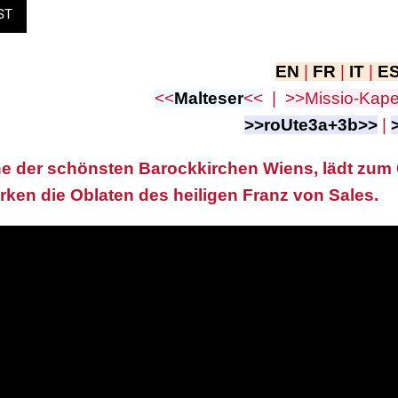
ST
EN
|
FR
|
IT
|
E
<<
Malteser
<<
|
>>Missio-Kape
>>roUte3a+3b>>
|
ne der schönsten Barockkirchen Wiens, lädt zum
irken die Oblaten des heiligen Franz von Sales.