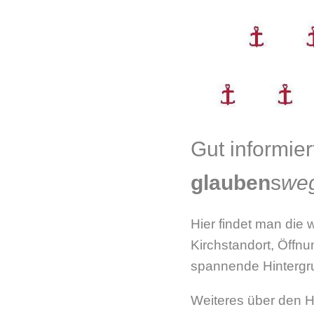
Gut informier
glauben
s
we
Hier findet man die
Kirchstandort, Öffn
spannende Hintergru
Weiteres über den H