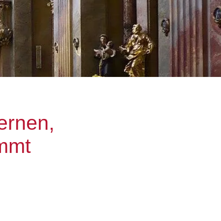
ernen,
ommt