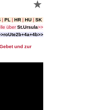
S
|
PL
|
HR
|
HU
|
SK
lle über
St.Ursula
>>
>>roUte2b+4a+4b>>
 Gebet und zur