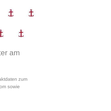
ter am
taktdaten zum
Dom sowie