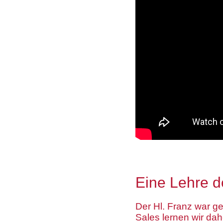
Eine Lehre d
Der Hl. Franz war g
Sales lernen wir dah