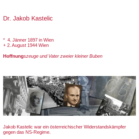
Dr. Jakob Kastelic
* 4. Jänner 1897 in Wien
+ 2. August 1944 Wien
Hoffnung
s
zeuge und Vater zweier kleiner Buben
Jakob Kastelic war ein österreichischer Widerstandskämpfer
gegen das NS-Regime.