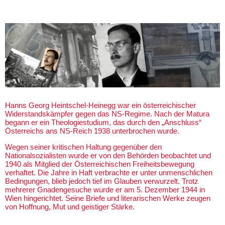
Hanns Georg Heintschel-Heinegg war ein österreichischer
Widerstandskämpfer gegen das NS-Regime. Nach der Matura
begann er ein Theologiestudium, das durch den „Anschluss“
Österreichs ans NS-Reich 1938 unterbrochen wurde.
Wegen seiner kritischen Haltung gegenüber den
Nationalsozialisten wurde er von den Behörden beobachtet und
1940 als Mitglied der Österreichischen Freiheitsbewegung
verhaftet. Die Jahre in Haft verbrachte er unter unmenschlichen
Bedingungen, blieb jedoch tief im Glauben verwurzelt. Trotz
mehrerer Gnadengesuche wurde er am 5. Dezember 1944 in
Wien hingerichtet. Seine Briefe und literarischen Werke zeugen
von Hoffnung, Mut und geistiger Stärke.