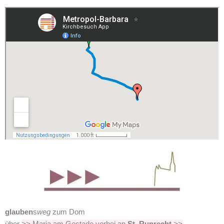
glauben
s
weg
zum Dom
über
>> Maria am Gestade vorbei an
St. Ruprecht
>>