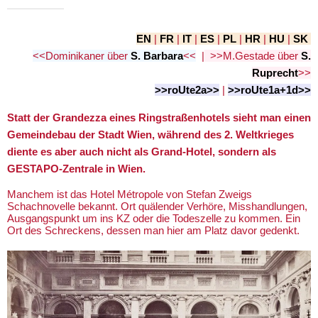
EN
|
FR
|
IT
|
ES
|
PL
|
HR
|
HU
|
SK
<<Dominikaner über
S. Barbara
<<
|
>>M
.Gestade über
S.
Ruprecht
>>
>>roUte2a>>
|
>>roUte1a+1d>>
Statt der Grandezza eines Ringstraßenhotels sieht man einen
Gemeindebau der Stadt Wien, während des 2. Weltkrieges
diente es aber auch nicht als Grand-Hotel, sondern als
GESTAPO-Zentrale in Wien.
Manchem ist das Hotel Métropole von Stefan Zweigs
Schachnovelle bekannt. Ort quälender Verhöre, Misshandlungen,
Ausgangspunkt um ins KZ oder die Todeszelle zu kommen. Ein
Ort des Schreckens, dessen man hier am Platz davor gedenkt.