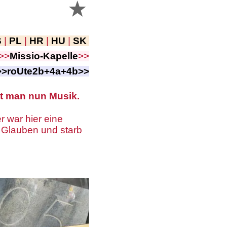
S
|
PL
|
HR
|
HU
|
SK
>>
Missio-Kapelle
>>
>>roUte2b+4a+4b>>
rt man nun Musik.
r war hier eine
n Glauben und starb