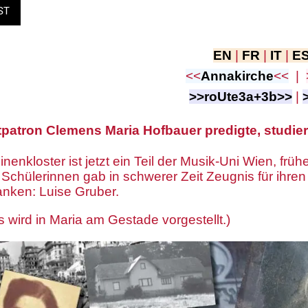
ST
EN
|
FR
|
IT
|
E
<<
Annakirche
<<
|
>>roUte3a+3b>>
|
tpatron Clemens Maria Hofbauer predigte, studie
enkloster ist jetzt ein Teil der Musik-Uni Wien, frühe
 Schülerinnen gab in schwerer Zeit Zeugnis für ihre
anken: Luise Gruber.
 wird in Maria am Gestade vorgestellt.)