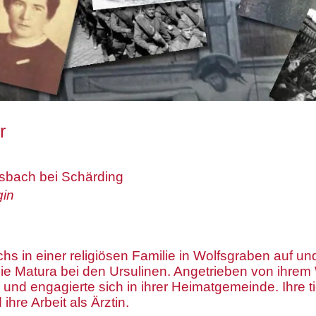
r
rsbach bei Schärding
gin
hs in einer religiösen Familie in Wolfsgraben auf und
die Matura bei den Ursulinen. Angetrieben von ihrem
 und engagierte sich in ihrer Heimatgemeinde. Ihre ti
ihre Arbeit als Ärztin.