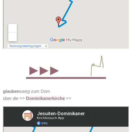
glauben
s
weg
zum Dom
über die >>
Dominikanerkirche
>>