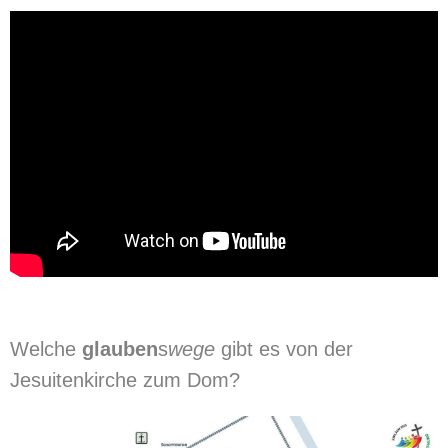
Welche
glauben
s
wege
gibt es von der
Jesuitenkirche zum Dom?