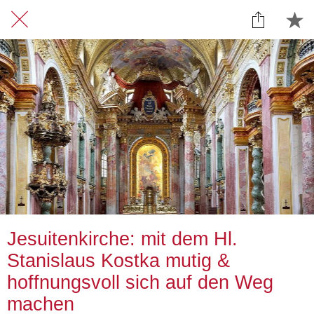
Jesuitenkirche: mit dem Hl.
Stanislaus Kostka mutig &
hoffnungsvoll sich auf den Weg
machen