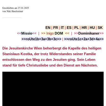
Geschrieben am 27.01.2025
von Niki Haselsteiner
EN
|
FR
|
IT
|
ES
|
PL
|
HR
|
HU
|
SK
<<
Missio
<<
|
>>
Inigo
DOM
<<
|
>>
Dominikaner
>>
>>roUte1b+3a+3b+3c>>
|
>>roUte1c+2a+3d+4a>>
Die Jesuitenkirche Wien beherbergt die Kapelle des heiligen
Stanislaus Kostka, der trotz Widerstandes seiner Familie
entschlossen den Weg zu den Jesuiten ging. Sein Leben
stand für tiefe Christusliebe und den Dienst am Nächsten.