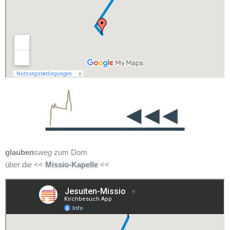
glauben
s
weg
zum Dom
über die <<
Missio-Kapelle
<<