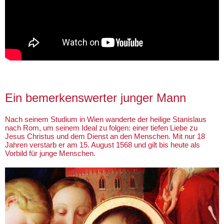
Ein bemerkenswerter junger Mann
Nach seinem Studium in Wien wanderte der heilige Stanislaus
nach Rom, um seinem Ideal zu folgen: einer tiefen Liebe zu
Jesus Christus und dem Dienst an den Menschen. Mit nur 18
Jahren verstarb er am 15. August 1568 und gilt bis heute als
Vorbild für junge Menschen.