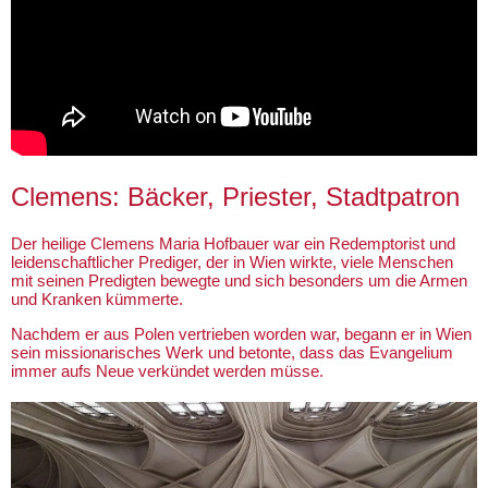
Clemens: Bäcker, Priester, Stadtpatron
Der heilige Clemens Maria Hofbauer war ein Redemptorist und
leidenschaftlicher Prediger, der in Wien wirkte, viele Menschen
mit seinen Predigten bewegte und sich besonders um die Armen
und Kranken kümmerte.
Nachdem er aus Polen vertrieben worden war, begann er in Wien
sein missionarisches Werk und betonte, dass das Evangelium
immer aufs Neue verkündet werden müsse.