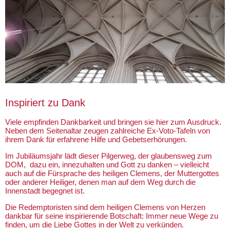
Inspiriert zu Dank
Viele empfinden Dankbarkeit und bringen sie hier zum Ausdruck.
Neben dem Seitenaltar zeugen zahlreiche Ex-Voto-Tafeln von
ihrem Dank für erfahrene Hilfe und Gebetserhörungen.
Im Jubiläumsjahr lädt dieser Pilgerweg, der glaubensweg zum
DOM, dazu ein, innezuhalten und Gott zu danken – vielleicht
auch auf die Fürsprache des heiligen Clemens, der Muttergottes
oder anderer Heiliger, denen man auf dem Weg durch die
Innenstadt begegnet ist.
Die Redemptoristen sind dem heiligen Clemens von Herzen
dankbar für seine inspirierende Botschaft: Immer neue Wege zu
finden, um die Liebe Gottes in der Welt zu verkünden.