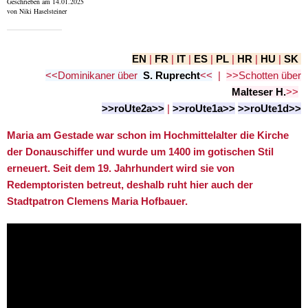
Geschrieben am 14.01.2025
von Niki Haselsteiner
EN
|
FR
|
IT
|
ES
|
PL
|
HR
|
HU
|
SK
<<
Dominikaner
über
S. Ruprecht
<<
|
>>Schotten über
Malteser H.
>>
>>roUte2a>>
|
>>roUte1a>>
>>roUte1d>>
Maria am Gestade war schon im Hochmittelalter die Kirche
der Donauschiffer und wurde um 1400 im gotischen Stil
erneuert. Seit dem 19. Jahrhundert wird sie von
Redemptoristen betreut, deshalb ruht hier auch der
Stadtpatron Clemens Maria Hofbauer.