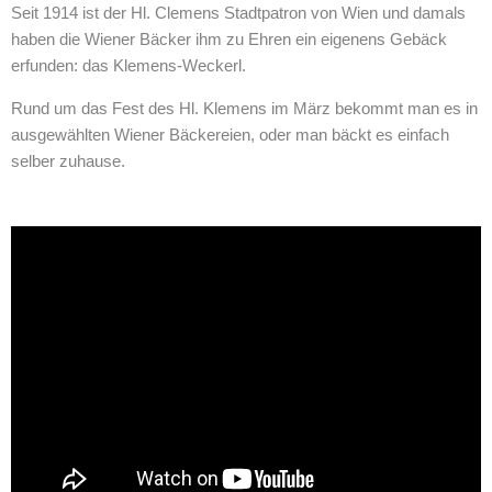
Seit 1914 ist der Hl. Clemens Stadtpatron von Wien und damals
haben die Wiener Bäcker ihm zu Ehren ein eigenens Gebäck
erfunden: das Klemens-Weckerl.
Rund um das Fest des Hl. Klemens im März bekommt man es in
ausgewählten Wiener Bäckereien, oder man bäckt es einfach
selber zuhause.