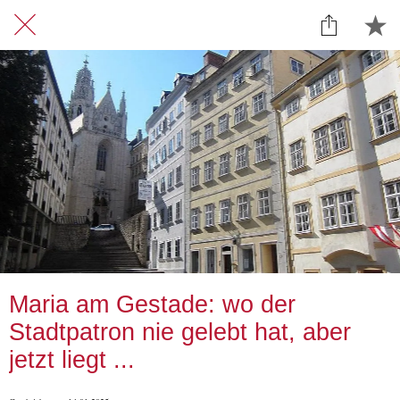
Maria am Gestade: wo der
Stadtpatron nie gelebt hat, aber
jetzt liegt ...