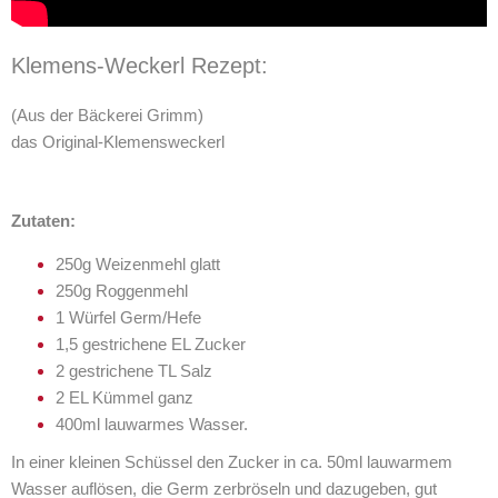
Klemens-Weckerl Rezept:
(Aus der Bäckerei Grimm)
das Original-Klemensweckerl
Zutaten:
250g Weizenmehl glatt
250g Roggenmehl
1 Würfel Germ/Hefe
1,5 gestrichene EL Zucker
2 gestrichene TL Salz
2 EL Kümmel ganz
400ml lauwarmes Wasser.
In einer kleinen Schüssel den Zucker in ca. 50ml lauwarmem
Wasser auflösen, die Germ zerbröseln und dazugeben, gut