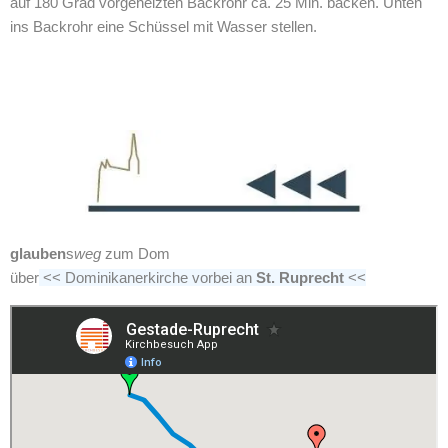
auf 180 Grad vorgeheizten Backrohr ca. 25 Min. backen. Unten
ins Backrohr eine Schüssel mit Wasser stellen.
glauben
s
weg
zum Dom
über
<< Dominikanerkirche vorbei an
St. Ruprecht
<<