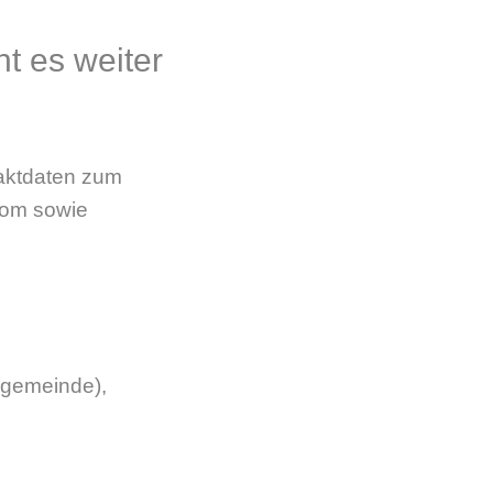
ht es weiter
taktdaten zum
Dom sowie
lgemeinde),