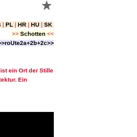
S
|
PL
|
HR
|
HU
|
SK
>>
Schotten
<<
>>roUte2a+2b+2c>>
 ein Ort der Stille
ektur. Ein