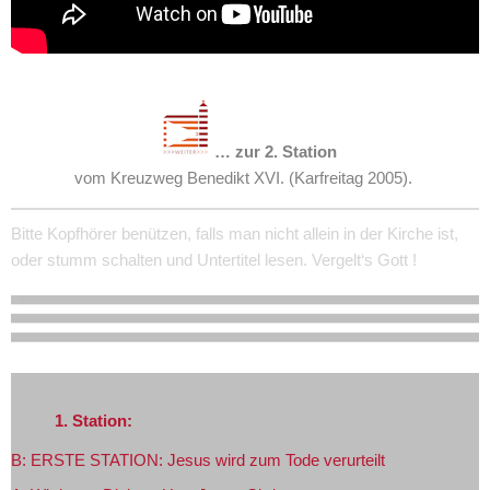
…
zur 2. Station
vom Kreuzweg Benedikt XVI. (Karfreitag 2005).
Bitte Kopfhörer benützen, falls man nicht allein in der Kirche ist,
oder stumm schalten und Untertitel lesen. Vergelt‘s Gott !
1. Station:
B: ERSTE STATION: Jesus wird zum Tode verurteilt