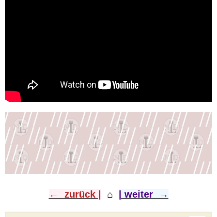
← zurück |
⌂
​
| weiter →