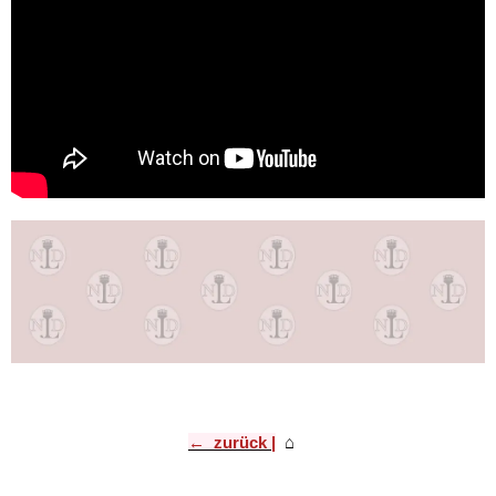
← zurück |
⌂
​