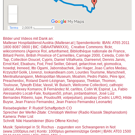
Bilder und Videos mit Dank an:
Malteser Hospitaldienst Austria (Malteser.at | Spendenkonto: IBAN: AT65 2011
1800 8087 0800 | BIC: GIBAATWWXXX), Creative Commons: flickr,
wikicommons (Agence Rol, artunframed, Bibliothèque nationale de France,
Billard Perrin, British Province of Carmelites, Carnage 2000, Celeda, Colin W-
Tap, Collection Doucet, Cypris, Daniel Villafruela, Darreenvt, Dennis Jarvis,
Ernst Keil, Etxaburu, Fod, Fred Seiller, Gérard, getarchive.net, giomodica,
howdqt, Ireneed, Itto Ogami, Jabonsbachek, Jan Hager, Joao Carlos Medau,
Krzysztof Golik, Llorenzi, lookandlearn.com, Lourdes Tourisme, Marschnell,
Mentnafunangann, Metropolitan Museum, Moahim, Pedro Pablo, Père Igor,
Preacherdoc, Roland Darré-Lézignan, Tangopaso, Theklan, Thomon,
Toulouse, Tylwyth Eldar, Vassil, W. Bulach, Wellcome Collection), cathopic
(alicial, Alexey Komarov, B Fernández M, carlitos, Colin W, Espirat_La, Fabio
Alessandro Locati-Fale, foulques50, johan, jordanbalmori, José Luiz
Bernardes Ribeiro, lupe, Poudou99, volpejulian), pixabay (Cedric LURO, Hilde
Buyse, Jean Franco Fernandez, Jean Franco Fernandez Leonarte)
Reisebegleiter: P. Rudolf Schaffgotsch CO
​Sprecher der Werfel-Zitate: Christoph Wellner (Radio Klassik Stephansdom)
Kamera: Peter List
Schnitt: Niki Haselsteiner (Büro Offene Kirche)
Musik: Spielorgel in St. Rochus - zugunsten von Schwangeren in Not
(www.1000plus.net | Konto: 1000plus gemeinnützige GmbH | IBAN: AT03 1500