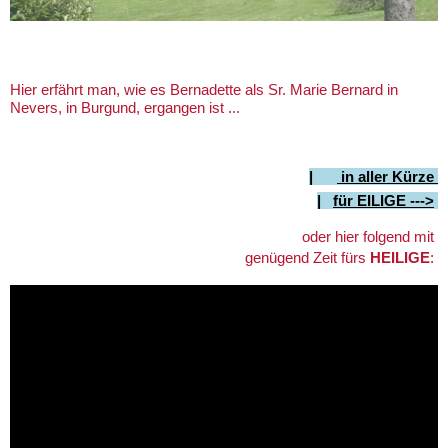
Hier erfährt man, wie es Bernadette als Sr. Marie Bernard in
Nevers, in Burgund, ergangen ist ...
|
in aller Kürze
|
für
EILIGE --->
oder hier folgend mit
genügend Zeit fürs
HEILIGE
: