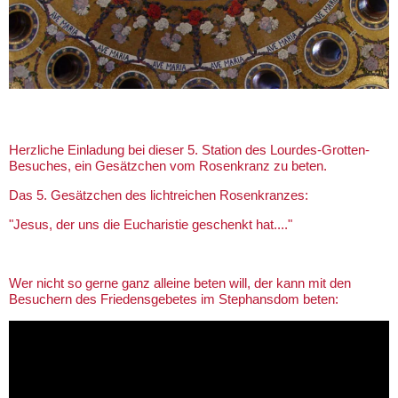
Herzliche Einladung bei dieser 5. Station des Lourdes-Grotten-
Besuches, ein Gesätzchen vom Rosenkranz zu beten.
Das 5. Gesätzchen des lichtreichen Rosenkranzes:
"Jesus, der uns die Eucharistie geschenkt hat...."
Wer nicht so gerne ganz alleine beten will, der kann mit den
Besuchern des Friedensgebetes im Stephansdom beten: