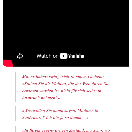
Mutter Imbert zwingt sich zu einem Lächeln:
»Sollten Sie die Wohltat, die der Welt durch Sie
erwiesen worden ist, nicht für sich selbst in
Anspruch nehmen?«
»Was wollen Sie damit sagen, Madame la
Supérieure? Ich bin ja so dumm ...«
»In Ihrem gegenwärtigen Zustand, ma Sœur, wo