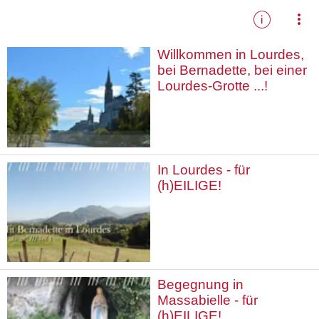
eilige
Willkommen in Lourdes,
bei Bernadette, bei einer
Lourdes-Grotte ...!
In Lourdes - für
(h)EILIGE!
Begegnung in
Massabielle - für
(h)EILIGE!