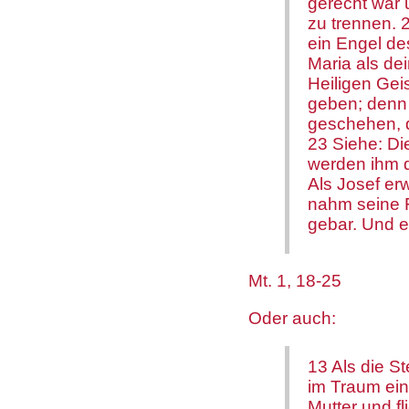
gerecht war u
zu trennen. 
ein Engel de
Maria als de
Heiligen Gei
geben; denn 
geschehen, d
23 Siehe: Di
werden ihm d
Als Josef er
nahm seine F
gebar. Und 
Mt. 1, 18-25
Oder auch:
13 Als die S
im Traum ein
Mutter und fl