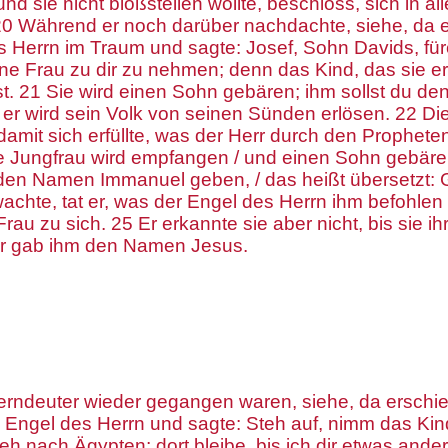
nd sie nicht bloßstellen wollte, beschloss, sich in alle
20 Während er noch darüber nachdachte, siehe, da 
s Herrn im Traum und sagte: Josef, Sohn Davids, fürc
ine Frau zu dir zu nehmen; denn das Kind, das sie er
st. 21 Sie wird einen Sohn gebären; ihm sollst du 
er wird sein Volk von seinen Sünden erlösen. 22 Dies
amit sich erfüllte, was der Herr durch den Prophete
e Jungfrau wird empfangen / und einen Sohn gebären
en Namen Immanuel geben, / das heißt übersetzt: G
wachte, tat er, was der Engel des Herrn ihm befohlen 
rau zu sich. 25 Er erkannte sie aber nicht, bis sie i
er gab ihm den Namen Jesus.
terndeuter wieder gegangen waren, siehe, da erschi
 Engel des Herrn und sagte: Steh auf, nimm das Kin
ieh nach Ägypten; dort bleibe, bis ich dir etwas ande