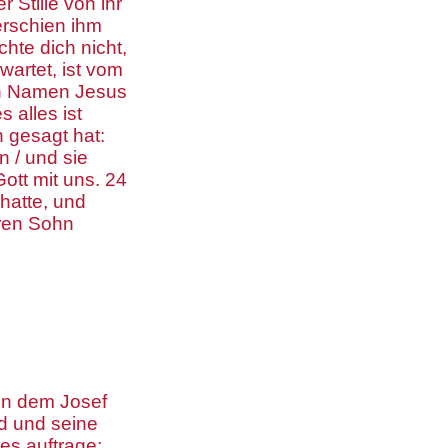
r Stille von ihr
erschien ihm
hte dich nicht,
wartet, ist vom
den Namen Jesus
 alles ist
n gesagt hat:
 / und sie
ott mit uns. 24
hatte, und
hren Sohn
en dem Josef
d und seine
res auftrage;