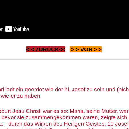
< <
ZURÜCK
<<
> >
VOR
> >
l lädt ein geerdet wie der hl. Josef zu sein und (nic
, wie er zu haben.
burt Jesu Christi war es so: Maria, seine Mutter, war
h bevor sie zusammengekommen waren, zeigte sich, 
te - durch das Wirken des Heiligen Geistes. 19 Josef