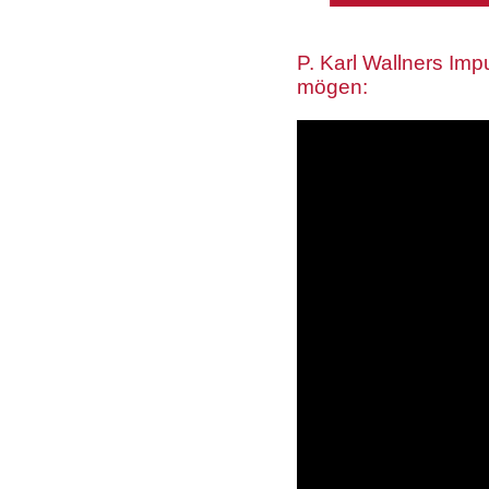
P. Karl Wallners Imp
mögen: