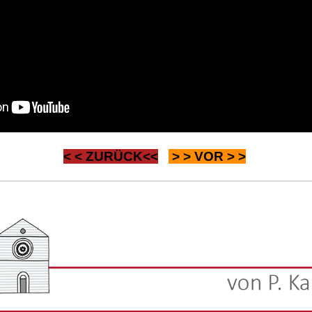
< <
ZURÜCK
<<
> >
VOR
> >