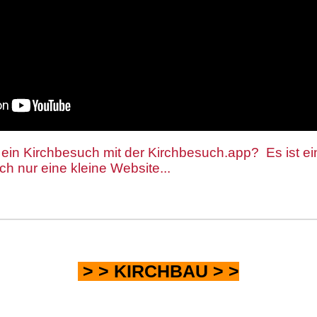
o ein Kirchbesuch mit der Kirchbesuch.app? Es ist ei
lich nur eine kleine Website...
> >
KIRCHBAU
> >