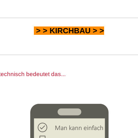
> >
KIRCHBAU
> >
technisch bedeutet das...