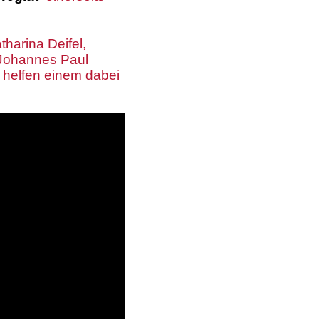
harina Deifel,
r Johannes Paul
 helfen einem dabei