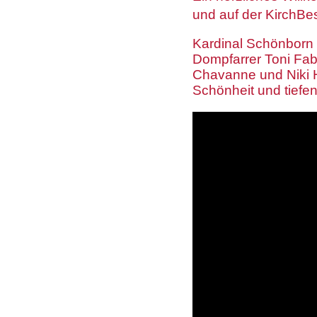
und auf der KirchBe
Kardinal Schönborn u
Dompfarrer Toni Fabe
Chavanne und Niki H
Schönheit und tiefe