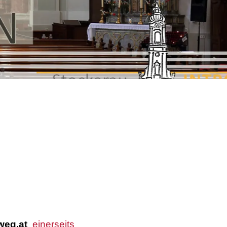
weg.at
einerseits