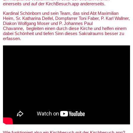
einerseits und auf der KirchBesuch.app andererseits.
Kardinal Schönborn und sein Team, das sind Abt Maximilian
Heim, Sr. Katharina Deifel, Dompfarrer Toni Faber, P. Karl Wallner,
Diakon Wolfgang Moser und P. Johannes Paul
Chavanne, begleiten einen durch diese Kirche und helfen einem
dabei Schönheit und tiefen Sinn dieses Sakralraums besser zu
erfassen.
Wie funktioniert also ein Kirchbesuch mit der Kirchbesuch.app?