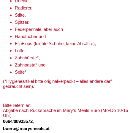
Lineale,
Radierer,
Stifte,
Spitzer,
Federpennale, aber auch
Handtücher und
FlipFlops (leichte Schuhe, keine Absätze),
Löffel,
Zahnbürste*,
Zahnpasta* und
Seife*
(*Hygieneartikel bitte originalverpackt – alles andere darf
gebraucht sein).
Bitte liefern an:
Abgabe nach Rücksprache im Mary’s Meals Büro (Mo-Do 10-16
Uhr)
0664/88933572
,
buero@marysmeals.at