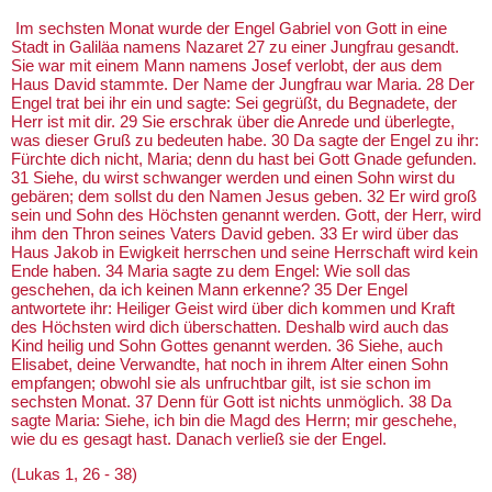
Im sechsten Monat wurde der Engel Gabriel von Gott in eine
Stadt in Galiläa namens Nazaret 27 zu einer Jungfrau gesandt.
Sie war mit einem Mann namens Josef verlobt, der aus dem
Haus David stammte. Der Name der Jungfrau war Maria. 28 Der
Engel trat bei ihr ein und sagte: Sei gegrüßt, du Begnadete, der
Herr ist mit dir. 29 Sie erschrak über die Anrede und überlegte,
was dieser Gruß zu bedeuten habe. 30 Da sagte der Engel zu ihr:
Fürchte dich nicht, Maria; denn du hast bei Gott Gnade gefunden.
31 Siehe, du wirst schwanger werden und einen Sohn wirst du
gebären; dem sollst du den Namen Jesus geben. 32 Er wird groß
sein und Sohn des Höchsten genannt werden. Gott, der Herr, wird
ihm den Thron seines Vaters David geben. 33 Er wird über das
Haus Jakob in Ewigkeit herrschen und seine Herrschaft wird kein
Ende haben. 34 Maria sagte zu dem Engel: Wie soll das
geschehen, da ich keinen Mann erkenne? 35 Der Engel
antwortete ihr: Heiliger Geist wird über dich kommen und Kraft
des Höchsten wird dich überschatten. Deshalb wird auch das
Kind heilig und Sohn Gottes genannt werden. 36 Siehe, auch
Elisabet, deine Verwandte, hat noch in ihrem Alter einen Sohn
empfangen; obwohl sie als unfruchtbar gilt, ist sie schon im
sechsten Monat. 37 Denn für Gott ist nichts unmöglich. 38 Da
sagte Maria: Siehe, ich bin die Magd des Herrn; mir geschehe,
wie du es gesagt hast. Danach verließ sie der Engel.
(Lukas 1, 26 - 38)