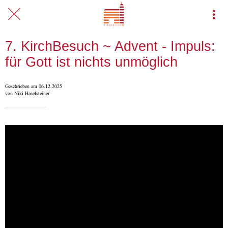
7. KirchBesuch ~ Advent - Impuls:
für Gott ist nichts unmöglich
Geschrieben am 06.12.2025
von Niki Haselsteiner