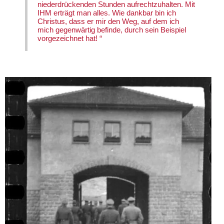
niederdrückenden Stunden aufrechtzuhalten. Mit
IHM erträgt man alles. Wie dankbar bin ich
Christus, dass er mir den Weg, auf dem ich
mich gegenwärtig befinde, durch sein Beispiel
vorgezeichnet hat! “