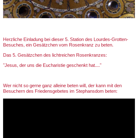
Herzliche Einladung bei dieser 5. Station des Lourdes-Grotten-
Besuches, ein Gesätzchen vom Rosenkranz zu beten.
Das 5. Gesätzchen des lichtreichen Rosenkranzes:
"Jesus, der uns die Eucharistie geschenkt hat...."
Wer nicht so gerne ganz alleine beten will, der kann mit den
Besuchern des Friedensgebetes im Stephansdom beten: