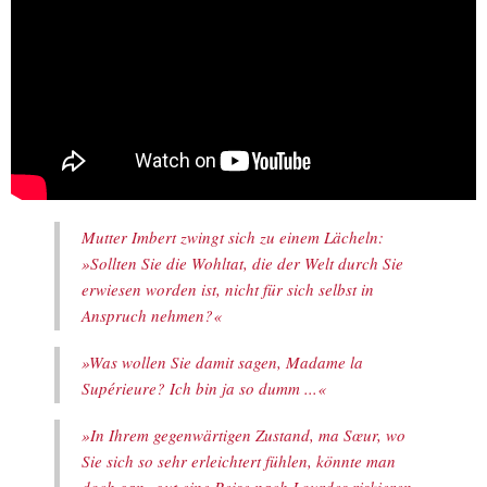
Mutter Imbert zwingt sich zu einem Lächeln:
»Sollten Sie die Wohltat, die der Welt durch Sie
erwiesen worden ist, nicht für sich selbst in
Anspruch nehmen?«
»Was wollen Sie damit sagen, Madame la
Supérieure? Ich bin ja so dumm ...«
»In Ihrem gegenwärtigen Zustand, ma Sœur, wo
Sie sich so sehr erleichtert fühlen, könnte man
doch ganz gut eine Reise nach Lourdes riskieren