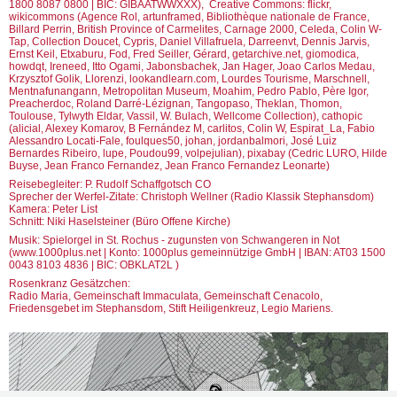
1800 8087 0800 | BIC: GIBAATWWXXX), Creative Commons: flickr,
wikicommons (Agence Rol, artunframed, Bibliothèque nationale de France,
Billard Perrin, British Province of Carmelites, Carnage 2000, Celeda, Colin W-
Tap, Collection Doucet, Cypris, Daniel Villafruela, Darreenvt, Dennis Jarvis,
Ernst Keil, Etxaburu, Fod, Fred Seiller, Gérard, getarchive.net, giomodica,
howdqt, Ireneed, Itto Ogami, Jabonsbachek, Jan Hager, Joao Carlos Medau,
Krzysztof Golik, Llorenzi, lookandlearn.com, Lourdes Tourisme, Marschnell,
Mentnafunangann, Metropolitan Museum, Moahim, Pedro Pablo, Père Igor,
Preacherdoc, Roland Darré-Lézignan, Tangopaso, Theklan, Thomon,
Toulouse, Tylwyth Eldar, Vassil, W. Bulach, Wellcome Collection), cathopic
(alicial, Alexey Komarov, B Fernández M, carlitos, Colin W, Espirat_La, Fabio
Alessandro Locati-Fale, foulques50, johan, jordanbalmori, José Luiz
Bernardes Ribeiro, lupe, Poudou99, volpejulian), pixabay (Cedric LURO, Hilde
Buyse, Jean Franco Fernandez, Jean Franco Fernandez Leonarte)
Reisebegleiter: P. Rudolf Schaffgotsch CO
​Sprecher der Werfel-Zitate: Christoph Wellner (Radio Klassik Stephansdom)
Kamera: Peter List
Schnitt: Niki Haselsteiner (Büro Offene Kirche)
Musik: Spielorgel in St. Rochus - zugunsten von Schwangeren in Not
(www.1000plus.net | Konto: 1000plus gemeinnützige GmbH | IBAN: AT03 1500
0043 8103 4836 | BIC: OBKLAT2L )
Rosenkranz Gesätzchen:
Radio Maria, Gemeinschaft Immaculata, Gemeinschaft Cenacolo,
Friedensgebet im Stephansdom, Stift Heiligenkreuz, Legio Mariens.