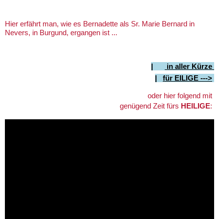
Hier erfährt man, wie es Bernadette als Sr. Marie Bernard in
Nevers, in Burgund, ergangen ist ...
|
in aller Kürze
|
für
EILIGE --->
oder hier folgend mit
genügend Zeit fürs
HEILIGE
: