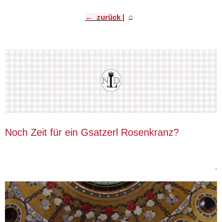
← zurück |
⌂
​
Noch Zeit für ein Gsatzerl Rosenkranz?
.