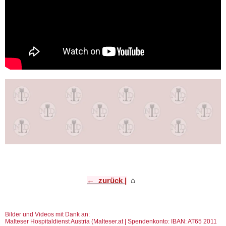
← zurück |
⌂
​
Bilder und Videos mit Dank an:
Malteser Hospitaldienst Austria (Malteser.at | Spendenkonto: IBAN: AT65 2011