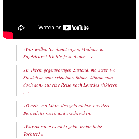
»Was wollen Sie damit sagen, Madame la
Supérieure? Ich bin ja so dumm ...«
»In Ihrem gegenwärtigen Zustand, ma Sœur, wo
Sie sich so sehr erleichtert fühlen, könnte man
doch ganz gut eine Reise nach Lourdes riskieren
...«
»O nein, ma Mère, das geht nicht«, erwidert
Bernadette rasch und erschrocken.
»Warum sollte es nicht gehn, meine liebe
Tochter?«