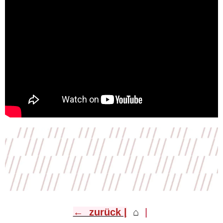
← zurück |
⌂
​ |