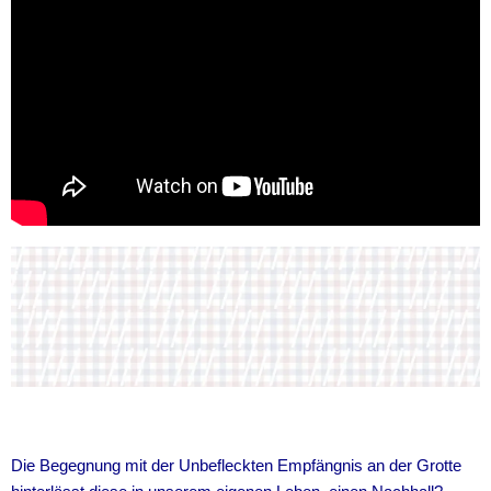
Die Begegnung mit der Unbefleckten Empfängnis an der Grotte