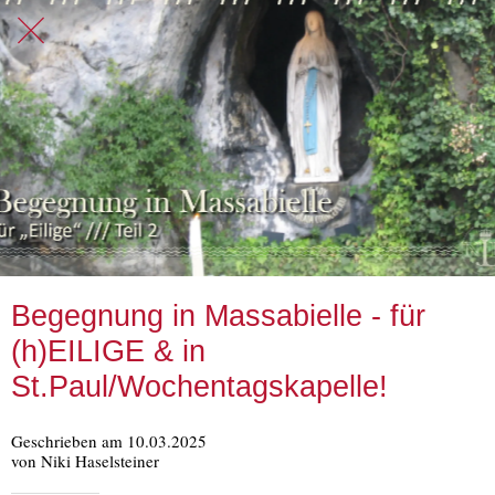
Begegnung in Massabielle - für
(h)EILIGE & in
St.Paul/Wochentagskapelle!
Geschrieben am 10.03.2025
von Niki Haselsteiner