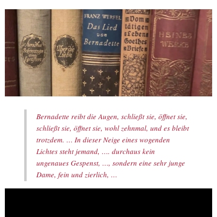
Bernadette reibt die Augen, schließt sie, öffnet sie,
schließt sie, öffnet sie, wohl zehnmal, und es bleibt
trotzdem. … In dieser Neige eines wogenden
Lichtes steht jemand, …. durchaus kein
ungenaues Gespenst, …, sondern eine sehr junge
Dame, fein und zierlich, …