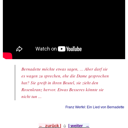
Bernadette möchte etwas sagen, … Aber darf sie
es wagen zu sprechen, ehe die Dame gesprochen
hat? Sie greift in ihren Beutel, sie zieht den
Rosenkranz hervor. Etwas Besseres könnte sie
nicht tun ...
Franz Werfel: Ein Lied von Bernadette
← zurück |
⌂
​
| weiter →