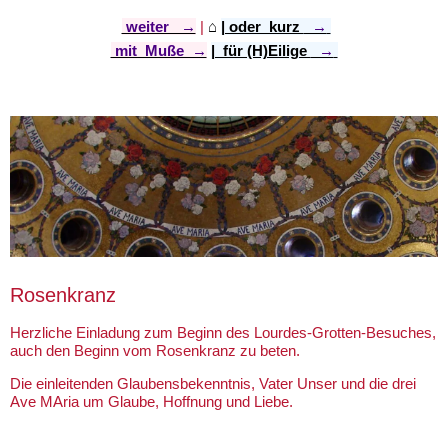
weiter →
|
⌂
​
| oder kurz
→
mit Muße →
| für (H)Eilige
→
Rosenkranz
Herzliche Einladung zum Beginn des Lourdes-Grotten-Besuches,
auch den Beginn vom Rosenkranz zu beten.
Die einleitenden Glaubensbekenntnis, Vater Unser und die drei
Ave MAria um Glaube, Hoffnung und Liebe.