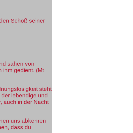
den Schoß seiner
und sahen von
n ihm gedient. (Mt
nungslosigkeit steht
h der lebendige und
, auch in der Nacht
schen uns abkehren
nen, dass du