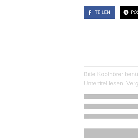
TEILEN
PO
Bitte Kopfhörer benüt
Untertitel lesen. Verg