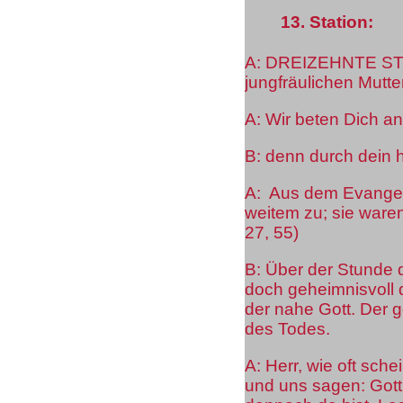
13. Station:
A: DREIZEHNTE STA
jungfräulichen Mutte
A: Wir beten Dich an
B: denn durch dein h
A: Aus dem Evangel
weitem zu; sie waren
27, 55)
B: Über der Stunde d
doch geheimnisvoll 
der nahe Gott. Der g
des Todes.
A: Herr, wie oft sch
und uns sagen: Gott