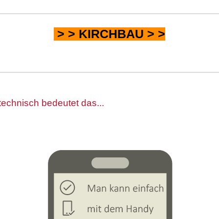
> >
KIRCHBAU
> >
technisch bedeutet das...