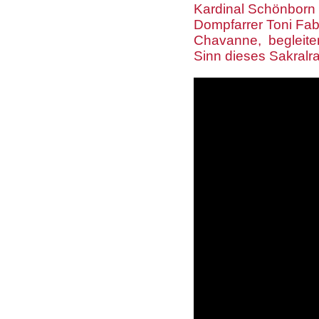
Kardinal Schönborn u
Dompfarrer Toni Fab
Chavanne, begleiten
Sinn dieses Sakralr