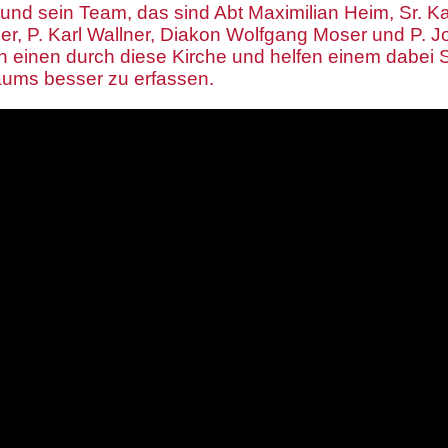
nd sein Team, das sind Abt Maximilian Heim, Sr. Kat
er, P. Karl Wallner, Diakon Wolfgang Moser und P. 
 einen durch diese Kirche und helfen einem dabei S
aums besser zu erfassen.