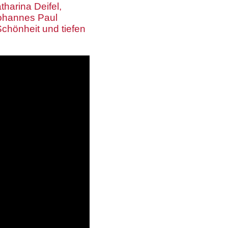
harina Deifel,
Johannes Paul
chönheit und tiefen