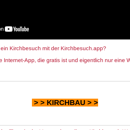
o ein Kirchbesuch mit der Kirchbesuch.app?
e Internet-App, die gratis ist und eigentlich nur eine
> >
KIRCHBAU
> >