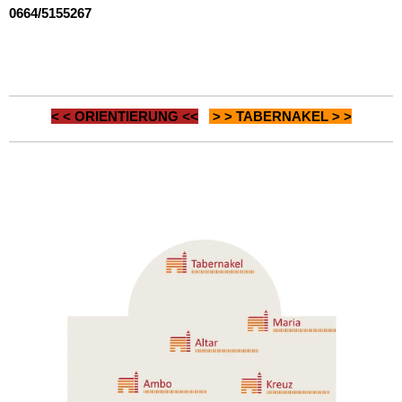
0664/5155267
< <
ORIENTIERUNG
<<
> >
TABERNAKEL
> >