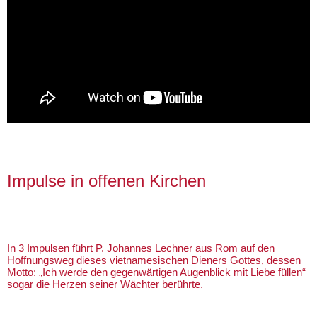
Impulse in offenen Kirchen
In 3 Impulsen führt P. Johannes Lechner aus Rom auf den
Hoffnungsweg dieses vietnamesischen Dieners Gottes, dessen
Motto: „Ich werde den gegenwärtigen Augenblick mit Liebe füllen“
sogar die Herzen seiner Wächter berührte.