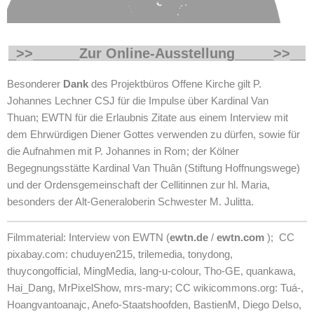
_>>______Zur Online-Ausstellung
_____>>__
Besonderer
Dank
des Projektbüros Offene Kirche gilt P.
Johannes Lechner CSJ für die Impulse über Kardinal Van
Thuan; EWTN für die Erlaubnis Zitate aus einem Interview mit
dem Ehrwürdigen Diener Gottes verwenden zu dürfen, sowie für
die Aufnahmen mit P. Johannes in Rom; der Kölner
Begegnungsstätte Kardinal Van Thuân (Stiftung Hoffnungswege)
und der Ordensgemeinschaft der Cellitinnen zur hl. Maria,
besonders der Alt-Generaloberin Schwester M. Julitta.
Filmmaterial: Interview von EWTN (
ewtn.de
/
ewtn.com
); CC
pixabay.com: chuduyen215, trilemedia, tonydong,
thuycongofficial, MingMedia, lang-u-colour, Tho-GE, quankawa,
Hai_Dang, MrPixelShow, mrs-mary; CC wikicommons.org: Tuá-,
Hoangvantoanajc, Anefo-Staatshoofden, BastienM, Diego Delso,