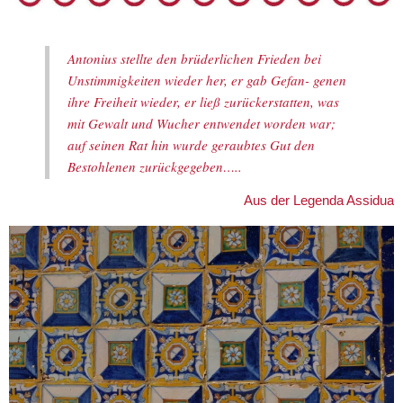
Antonius stellte den brüderlichen Frieden bei
Unstimmigkeiten wieder her, er gab Gefan- genen
ihre Freiheit wieder, er ließ zurückerstatten, was
mit Gewalt und Wucher entwendet worden war;
auf seinen Rat hin wurde geraubtes Gut den
Bestohlenen zurückgegeben…..
Aus der Legenda Assidua