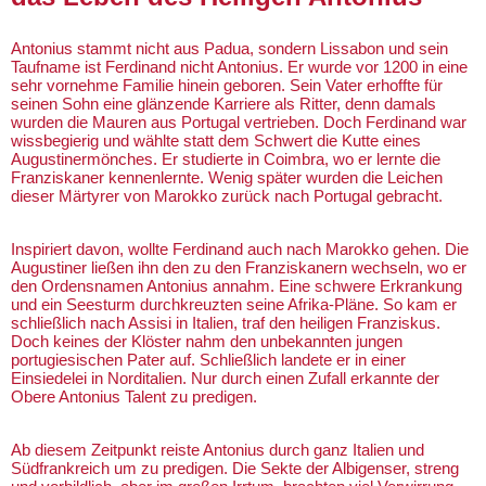
Antonius stammt nicht aus Padua, sondern Lissabon und sein
Taufname ist Ferdinand nicht Antonius. Er wurde vor 1200 in eine
sehr vornehme Familie hinein geboren. Sein Vater erhoffte für
seinen Sohn eine glänzende Karriere als Ritter, denn damals
wurden die Mauren aus Portugal vertrieben. Doch Ferdinand war
wissbegierig und wählte statt dem Schwert die Kutte eines
Augustinermönches. Er studierte in Coimbra, wo er lernte die
Franziskaner kennenlernte. Wenig später wurden die Leichen
dieser Märtyrer von Marokko zurück nach Portugal gebracht.
Inspiriert davon, wollte Ferdinand auch nach Marokko gehen. Die
Augustiner ließen ihn den zu den Franziskanern wechseln, wo er
den Ordensnamen Antonius annahm. Eine schwere Erkrankung
und ein Seesturm durchkreuzten seine Afrika-Pläne. So kam er
schließlich nach Assisi in Italien, traf den heiligen Franziskus.
Doch keines der Klöster nahm den unbekannten jungen
portugiesischen Pater auf. Schließlich landete er in einer
Einsiedelei in Norditalien. Nur durch einen Zufall erkannte der
Obere Antonius Talent zu predigen.
Ab diesem Zeitpunkt reiste Antonius durch ganz Italien und
Südfrankreich um zu predigen. Die Sekte der Albigenser, streng