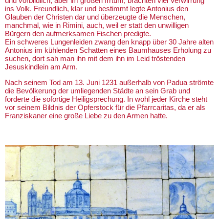
und vorbildlich, aber im großen Irrtum, brachten viel Verwirrung
ins Volk. Freundlich, klar und bestimmt legte Antonius den
Glauben der Christen dar und überzeugte die Menschen,
manchmal, wie in Rimini, auch, weil er statt den unwilligen
Bürgern den aufmerksamen Fischen predigte.
Ein schweres Lungenleiden zwang den knapp über 30 Jahre alten
Antonius im kühlenden Schatten eines Baumhauses Erholung zu
suchen, dort sah man ihn mit dem ihn im Leid tröstenden
Jesuskindlein am Arm.
Nach seinem Tod am 13. Juni 1231 außerhalb von Padua strömte
die Bevölkerung der umliegenden Städte an sein Grab und
forderte die sofortige Heiligsprechung. In wohl jeder Kirche steht
vor seinem Bildnis der Opferstock für die Pfarrcaritas, da er als
Franziskaner eine große Liebe zu den Armen hatte.