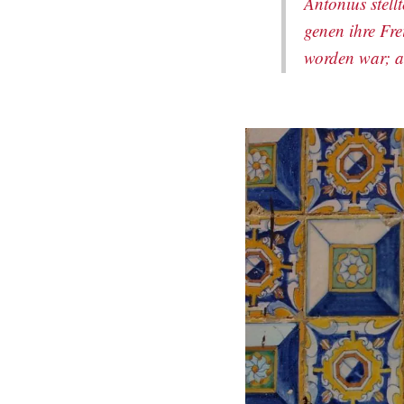
Antonius stell
genen ihre Fre
worden war; a