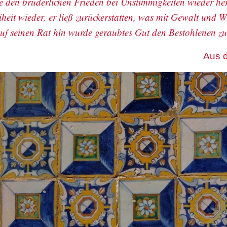
te den brüderlichen Frieden bei Unstimmigkeiten wieder he
iheit wieder, er ließ zurückerstatten, was mit Gewalt und 
uf seinen Rat hin wurde geraubtes Gut den Bestohlenen z
Aus 