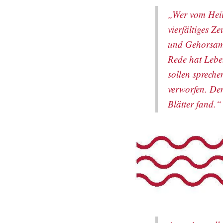
„Wer vom Heili
vierfältiges Z
und Gehorsam.
Rede hat Leben
sollen sprech
verworfen. De
Blätter fand.“