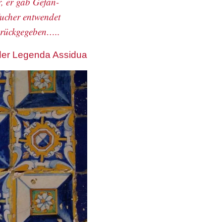
r, er gab Gefan-
Wucher entwendet
urückgegeben…..
der Legenda Assidua