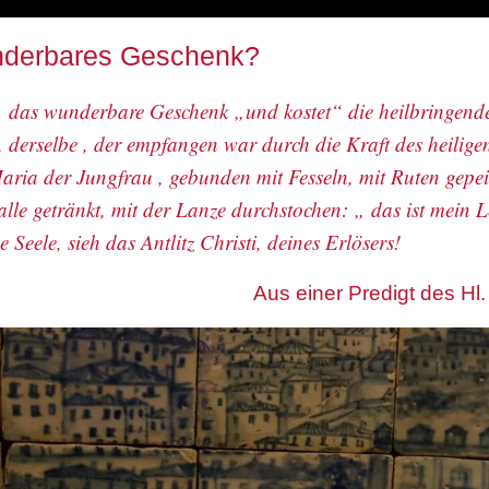
nderbares Geschenk?
 das wunderbare Geschenk „und kostet“ die heilbringende
, derselbe , der empfangen war durch die Kraft des heiligen
aria der Jungfrau , gebunden mit Fesseln, mit Ruten gepei
alle getränkt, mit der Lanze durchstochen: „ das ist mein L
 Seele, sieh das Antlitz Christi, deines Erlösers!
Aus einer Predigt des Hl