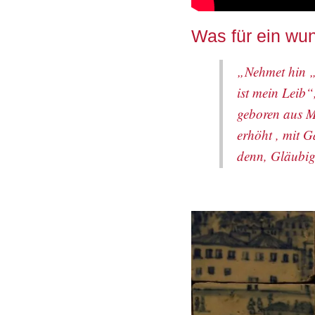
Was für ein wu
„Nehmet hin „
ist mein Leib“
geboren aus M
erhöht , mit G
denn, Gläubige